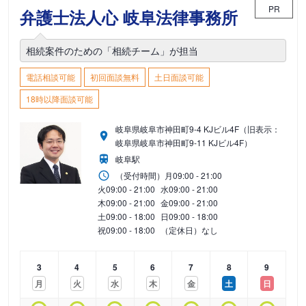
PR
弁護士法人心 岐阜法律事務所
相続案件のための「相続チーム」が担当
電話相談可能
初回面談無料
土日面談可能
18時以降面談可能
岐阜県岐阜市神田町9-4 KJビル4F（旧表示：
岐阜県岐阜市神田町9-11 KJビル4F）
岐阜駅
（受付時間）
月
09:00 - 21:00
火
09:00 - 21:00
水
09:00 - 21:00
木
09:00 - 21:00
金
09:00 - 21:00
土
09:00 - 18:00
日
09:00 - 18:00
祝
09:00 - 18:00
（定休日）なし
3
4
5
6
7
8
9
月
火
水
木
金
土
日