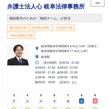
PR
弁護士法人心 岐阜法律事務所
相続案件のための「相続チーム」が担当
電話相談可能
初回面談無料
土日面談可能
18時以降面談可能
岐阜県岐阜市神田町9-4 KJビル4F（旧表示：
岐阜県岐阜市神田町9-11 KJビル4F）
岐阜駅
（受付時間）
月
09:00 - 21:00
火
09:00 - 21:00
水
09:00 - 21:00
木
09:00 - 21:00
金
09:00 - 21:00
土
09:00 - 18:00
日
09:00 - 18:00
祝
09:00 - 18:00
（定休日）なし
3
4
5
6
7
8
9
月
火
水
木
金
土
日