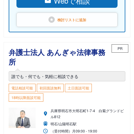
Webで相談
検討リストに
追加
PR
弁護士法人 あんぎゃ法律事務
所
誰でも・何でも・気軽に相談できる
電話相談可能
初回面談無料
土日面談可能
18時以降面談可能
兵庫県明石市大明石町1-7-4 白菊グランドビ
ル812
明石/山陽明石駅
（受付時間）
月
09:00 - 19:00