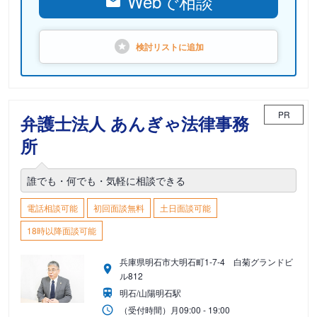
Webで相談
検討リストに
追加
PR
弁護士法人 あんぎゃ法律事務
所
誰でも・何でも・気軽に相談できる
電話相談可能
初回面談無料
土日面談可能
18時以降面談可能
兵庫県明石市大明石町1-7-4 白菊グランドビ
ル812
明石/山陽明石駅
（受付時間）
月
09:00 - 19:00