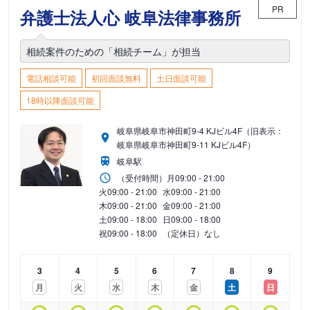
PR
弁護士法人心 岐阜法律事務所
相続案件のための「相続チーム」が担当
電話相談可能
初回面談無料
土日面談可能
18時以降面談可能
岐阜県岐阜市神田町9-4 KJビル4F（旧表示：
岐阜県岐阜市神田町9-11 KJビル4F）
岐阜駅
（受付時間）
月
09:00 - 21:00
火
09:00 - 21:00
水
09:00 - 21:00
木
09:00 - 21:00
金
09:00 - 21:00
土
09:00 - 18:00
日
09:00 - 18:00
祝
09:00 - 18:00
（定休日）なし
3
4
5
6
7
8
9
月
火
水
木
金
土
日