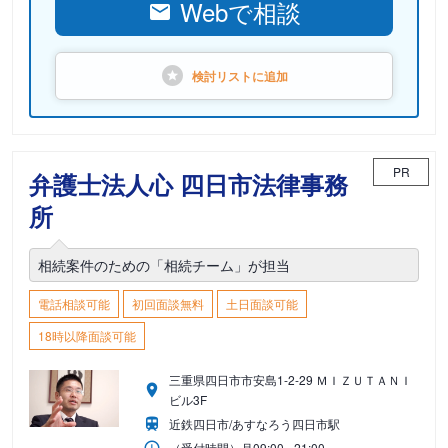
Webで相談
検討リストに
追加
PR
弁護士法人心 四日市法律事務
所
相続案件のための「相続チーム」が担当
電話相談可能
初回面談無料
土日面談可能
18時以降面談可能
三重県四日市市安島1-2-29 ＭＩＺＵＴＡＮＩ
ビル3F
近鉄四日市/あすなろう四日市駅
（受付時間）
月
09:00 - 21:00