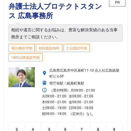
PR
弁護士法人プロテクトスタン
ス 広島事務所
相続や遺言に関するお悩みは、豊富な解決実績のある当事
務所までご相談ください。
電話相談可能
初回面談無料
土日面談可能
18時以降面談可能
広島県広島市中区基町11-10 合人社広島紙屋
町ビル5F
県庁前駅
紙屋町東駅
（受付時間）
月
09:00 - 21:00
火
09:00 - 21:00
水
09:00 - 21:00
木
09:00 - 21:00
金
09:00 - 21:00
土
09:00 - 19:00
日
09:00 - 19:00
祝
09:00 - 19:00
（定休日）なし
3
4
5
6
7
8
9