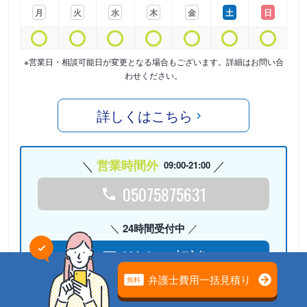
月
火
水
木
金
土
日
※営業日・相談可能日が変更となる場合もございます。詳細はお問い合
わせください。
詳しくはこちら
営業時間外
09:00-21:00
05075875631
24時間受付中
Webで相談
検討リストに
追加