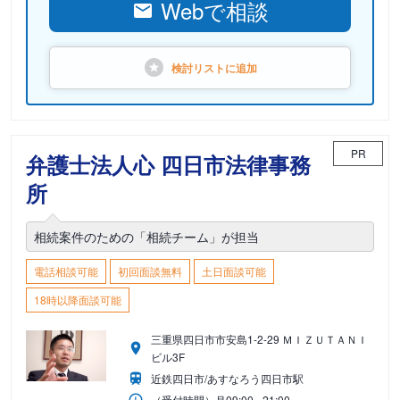
Webで相談
検討リストに
追加
PR
弁護士法人心 四日市法律事務
所
相続案件のための「相続チーム」が担当
電話相談可能
初回面談無料
土日面談可能
18時以降面談可能
三重県四日市市安島1-2-29 ＭＩＺＵＴＡＮＩ
ビル3F
近鉄四日市/あすなろう四日市駅
（受付時間）
月
09:00 - 21:00