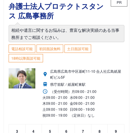
PR
弁護士法人プロテクトスタン
ス 広島事務所
相続や遺言に関するお悩みは、豊富な解決実績のある当事
務所までご相談ください。
電話相談可能
初回面談無料
土日面談可能
18時以降面談可能
広島県広島市中区基町11-10 合人社広島紙屋
町ビル5F
県庁前駅
紙屋町東駅
（受付時間）
月
09:00 - 21:00
火
09:00 - 21:00
水
09:00 - 21:00
木
09:00 - 21:00
金
09:00 - 21:00
土
09:00 - 19:00
日
09:00 - 19:00
祝
09:00 - 19:00
（定休日）なし
3
4
5
6
7
8
9