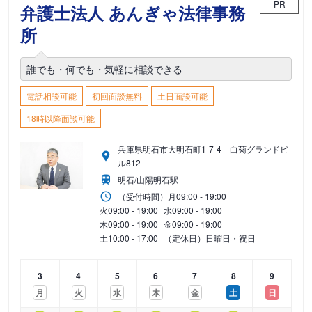
PR
弁護士法人 あんぎゃ法律事務
所
誰でも・何でも・気軽に相談できる
電話相談可能
初回面談無料
土日面談可能
18時以降面談可能
兵庫県明石市大明石町1-7-4 白菊グランドビ
ル812
明石/山陽明石駅
（受付時間）
月
09:00 - 19:00
火
09:00 - 19:00
水
09:00 - 19:00
木
09:00 - 19:00
金
09:00 - 19:00
土
10:00 - 17:00
（定休日）日曜日・祝日
3
4
5
6
7
8
9
月
火
水
木
金
土
日