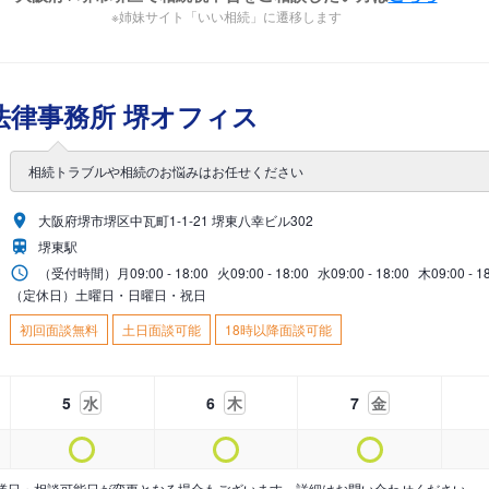
※姉妹サイト「いい相続」に遷移します
法律事務所 堺オフィス
相続トラブルや相続のお悩みはお任せください
大阪府堺市堺区中瓦町1-1-21 堺東八幸ビル302
堺東駅
（受付時間）
月
09:00 - 18:00
火
09:00 - 18:00
水
09:00 - 18:00
木
09:00 - 1
（定休日）土曜日・日曜日・祝日
初回面談無料
土日面談可能
18時以降面談可能
5
水
6
木
7
金
業日・相談可能日が変更となる場合もございます。詳細はお問い合わせください。