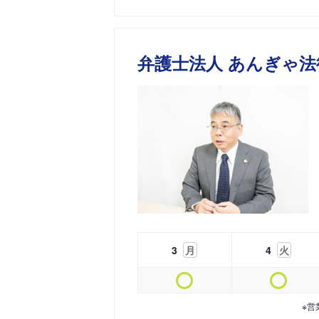
弁護士法人 あんぎゃ法
3
月
4
火
※営