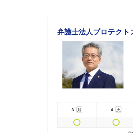
弁護士法人プロテクト
3
月
4
火
※営