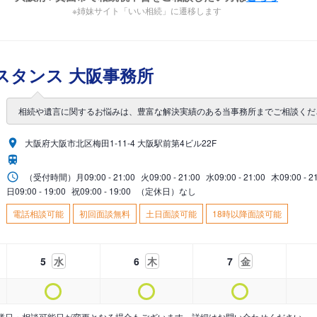
※姉妹サイト「いい相続」に遷移します
スタンス 大阪事務所
相続や遺言に関するお悩みは、豊富な解決実績のある当事務所までご相談くだ
大阪府大阪市北区梅田1-11-4 大阪駅前第4ビル22F
（受付時間）
月
09:00 - 21:00
火
09:00 - 21:00
水
09:00 - 21:00
木
09:00 - 2
日
09:00 - 19:00
祝
09:00 - 19:00
（定休日）なし
電話相談可能
初回面談無料
土日面談可能
18時以降面談可能
5
水
6
木
7
金
業日・相談可能日が変更となる場合もございます。詳細はお問い合わせください。