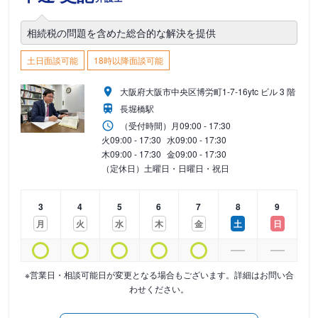
相続税の問題を含めた総合的な解決を提供
土日面談可能
18時以降面談可能
大阪府大阪市中央区博労町1-7-16ytc ビル 3 階
長堀橋駅
（受付時間）
月
09:00 - 17:30
火
09:00 - 17:30
水
09:00 - 17:30
木
09:00 - 17:30
金
09:00 - 17:30
（定休日）土曜日・日曜日・祝日
3
4
5
6
7
8
9
月
火
水
木
金
土
日
※営業日・相談可能日が変更となる場合もございます。詳細はお問い合
わせください。