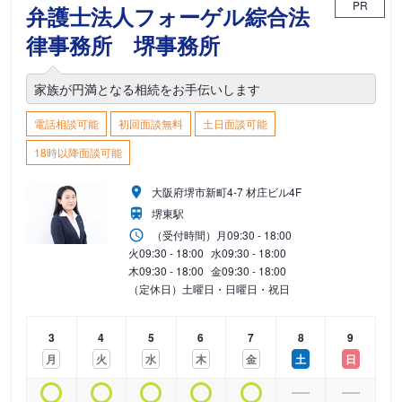
PR
弁護士法人フォーゲル綜合法
律事務所 堺事務所
家族が円満となる相続をお手伝いします
電話相談可能
初回面談無料
土日面談可能
18時以降面談可能
大阪府堺市新町4-7 材庄ビル4F
堺東駅
（受付時間）
月
09:30 - 18:00
火
09:30 - 18:00
水
09:30 - 18:00
木
09:30 - 18:00
金
09:30 - 18:00
（定休日）土曜日・日曜日・祝日
3
4
5
6
7
8
9
月
火
水
木
金
土
日