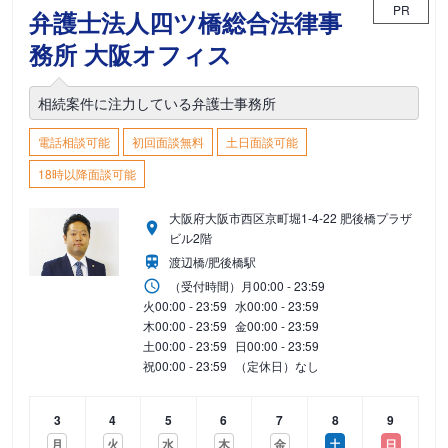
PR
弁護士法人四ツ橋総合法律事
務所 大阪オフィス
相続案件に注力している弁護士事務所
電話相談可能
初回面談無料
土日面談可能
18時以降面談可能
大阪府大阪市西区京町堀1-4-22 肥後橋プラザ
ビル2階
渡辺橋/肥後橋駅
（受付時間）
月
00:00 - 23:59
火
00:00 - 23:59
水
00:00 - 23:59
木
00:00 - 23:59
金
00:00 - 23:59
土
00:00 - 23:59
日
00:00 - 23:59
祝
00:00 - 23:59
（定休日）なし
3
4
5
6
7
8
9
月
火
水
木
金
土
日