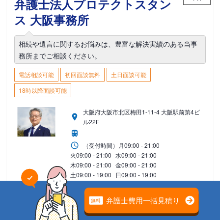
弁護士法人プロテクトスタン
ス 大阪事務所
相続や遺言に関するお悩みは、豊富な解決実績のある当事
務所までご相談ください。
電話相談可能
初回面談無料
土日面談可能
18時以降面談可能
大阪府大阪市北区梅田1-11-4 大阪駅前第4ビ
ル22F
（受付時間）
月
09:00 - 21:00
火
09:00 - 21:00
水
09:00 - 21:00
木
09:00 - 21:00
金
09:00 - 21:00
土
09:00 - 19:00
日
09:00 - 19:00
祝
09:00 - 19:00
（定休日）なし
3
4
5
6
7
8
9