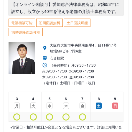
【オンライン相談可】愛知総合法律事務所は、昭和53年に
設立し、設立から40年を迎える老舗の弁護士事務所です。
電話相談可能
初回面談無料
土日面談可能
18時以降面談可能
大阪府大阪市中央区南船場4丁目11番17号
船場MKビル 7階A室
心斎橋駅
（受付時間）
月
09:30 - 17:30
火
09:30 - 17:30
水
09:30 - 17:30
木
09:30 - 17:30
金
09:30 - 17:30
（定休日）土曜日・日曜日・祝日
3
4
5
6
7
8
9
月
火
水
木
金
土
日
※営業日・相談可能日が変更となる場合もございます。詳細はお問い合