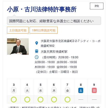
PR
小原・古川法律特許事務所
国際問題にも対応、経験豊富な弁護士にご相談ください
土日面談可能
18時以降面談可能
大阪府大阪市北区南森町2-2-7 シティ・コ－ポ
南森町902
大阪天満宮/南森町駅
（受付時間）
月
09:00 - 19:00
火
09:00 - 19:00
水
09:00 - 19:00
木
09:00 - 19:00
金
09:00 - 19:00
（定休日）土曜日・日曜日・祝日
3
4
5
6
7
8
9
月
火
水
木
金
土
日
※営業日・相談可能日が変更となる場合もございます。詳細はお問い合