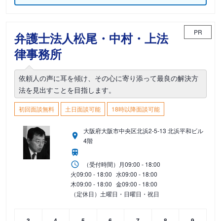
PR
弁護士法人松尾・中村・上法
律事務所
依頼人の声に耳を傾け、その心に寄り添って最良の解決方
法を見出すことを目指します。
初回面談無料
土日面談可能
18時以降面談可能
大阪府大阪市中央区北浜2-5-13 北浜平和ビル
4階
（受付時間）
月
09:00 - 18:00
火
09:00 - 18:00
水
09:00 - 18:00
木
09:00 - 18:00
金
09:00 - 18:00
（定休日）土曜日・日曜日・祝日
3
4
5
6
7
8
9