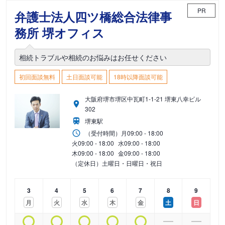
PR
弁護士法人四ツ橋総合法律事
務所 堺オフィス
相続トラブルや相続のお悩みはお任せください
初回面談無料
土日面談可能
18時以降面談可能
大阪府堺市堺区中瓦町1-1-21 堺東八幸ビル
302
堺東駅
（受付時間）
月
09:00 - 18:00
火
09:00 - 18:00
水
09:00 - 18:00
木
09:00 - 18:00
金
09:00 - 18:00
（定休日）土曜日・日曜日・祝日
3
4
5
6
7
8
9
月
火
水
木
金
土
日