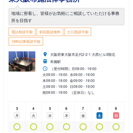
地域に密着し、皆様がお気軽にご相談していただける事務
所を目指す
電話相談可能
初回面談無料
土日面談可能
18時以降面談可能
大阪府東大阪市足代2‐2‐1 大西ビル3階北
布施駅
（受付時間）
月
09:00 - 19:00
火
09:00 - 19:00
水
09:00 - 19:00
木
09:00 - 19:00
金
09:00 - 19:00
土
09:00 - 19:00
日
09:00 - 19:00
祝
09:00 - 19:00
（定休日）なし
3
4
5
6
7
8
9
月
火
水
木
金
土
日