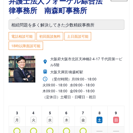
弁護士法人フォーゲル綜合法
律事務所 南森町事務所
相続問題を多く解決してきた少数精鋭事務所
電話相談可能
初回面談無料
土日面談可能
18時以降面談可能
大阪府大阪市北区天神橋2-4-17 千代田第一ビ
ル5階
大阪天満宮/南森町駅
（受付時間）
月
09:00 - 18:00
火
09:00 - 18:00
水
09:00 - 18:00
木
09:00 - 18:00
金
09:00 - 18:00
（定休日）土曜日・日曜日・祝日
3
4
5
6
7
8
9
月
火
水
木
金
土
日