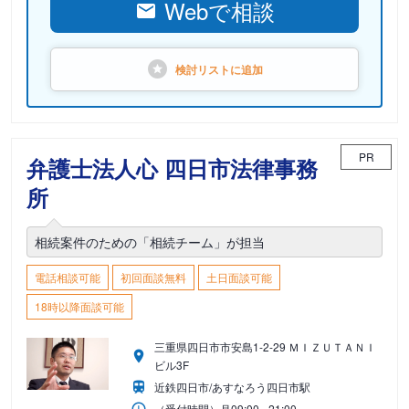
Webで相談
検討リストに
追加
PR
弁護士法人心 四日市法律事務
所
相続案件のための「相続チーム」が担当
電話相談可能
初回面談無料
土日面談可能
18時以降面談可能
三重県四日市市安島1-2-29 ＭＩＺＵＴＡＮＩ
ビル3F
近鉄四日市/あすなろう四日市駅
（受付時間）
月
09:00 - 21:00