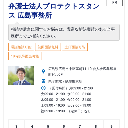
PR
弁護士法人プロテクトスタン
ス 広島事務所
相続や遺言に関するお悩みは、豊富な解決実績のある当事
務所までご相談ください。
電話相談可能
初回面談無料
土日面談可能
18時以降面談可能
広島県広島市中区基町11-10 合人社広島紙屋
町ビル5F
県庁前駅
紙屋町東駅
（受付時間）
月
09:00 - 21:00
火
09:00 - 21:00
水
09:00 - 21:00
木
09:00 - 21:00
金
09:00 - 21:00
土
09:00 - 19:00
日
09:00 - 19:00
祝
09:00 - 19:00
（定休日）なし
3
4
5
6
7
8
9