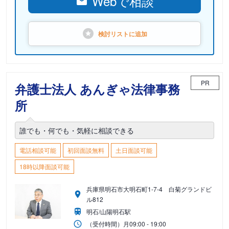
Webで相談
検討リストに
追加
PR
弁護士法人 あんぎゃ法律事務
所
誰でも・何でも・気軽に相談できる
電話相談可能
初回面談無料
土日面談可能
18時以降面談可能
兵庫県明石市大明石町1-7-4 白菊グランドビ
ル812
明石/山陽明石駅
（受付時間）
月
09:00 - 19:00