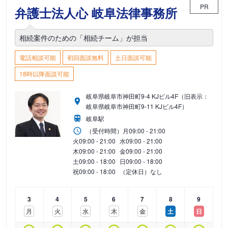
PR
弁護士法人心 岐阜法律事務所
相続案件のための「相続チーム」が担当
電話相談可能
初回面談無料
土日面談可能
18時以降面談可能
岐阜県岐阜市神田町9-4 KJビル4F（旧表示：
岐阜県岐阜市神田町9-11 KJビル4F）
岐阜駅
（受付時間）
月
09:00 - 21:00
火
09:00 - 21:00
水
09:00 - 21:00
木
09:00 - 21:00
金
09:00 - 21:00
土
09:00 - 18:00
日
09:00 - 18:00
祝
09:00 - 18:00
（定休日）なし
3
4
5
6
7
8
9
月
火
水
木
金
土
日