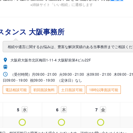
※姉妹サイト「いい相続」に遷移します
スタンス 大阪事務所
相続や遺言に関するお悩みは、豊富な解決実績のある当事務所までご相談くだ
大阪府大阪市北区梅田1-11-4 大阪駅前第4ビル22F
（受付時間）
月
09:00 - 21:00
火
09:00 - 21:00
水
09:00 - 21:00
木
09:00 - 2
日
09:00 - 19:00
祝
09:00 - 19:00
（定休日）なし
電話相談可能
初回面談無料
土日面談可能
18時以降面談可能
5
水
6
木
7
金
業日・相談可能日が変更となる場合もございます。詳細はお問い合わせください。