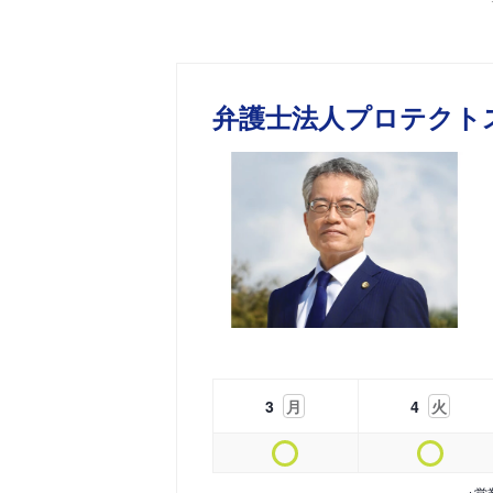
弁護士法人プロテクト
3
月
4
火
※営