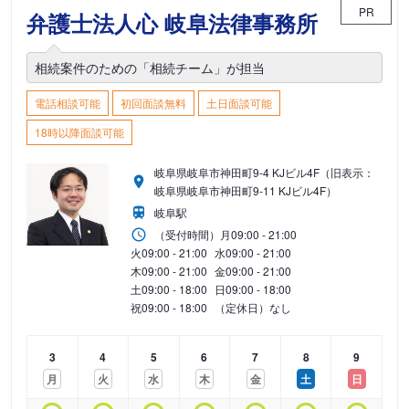
PR
弁護士法人心 岐阜法律事務所
相続案件のための「相続チーム」が担当
電話相談可能
初回面談無料
土日面談可能
18時以降面談可能
岐阜県岐阜市神田町9-4 KJビル4F（旧表示：
岐阜県岐阜市神田町9-11 KJビル4F）
岐阜駅
（受付時間）
月
09:00 - 21:00
火
09:00 - 21:00
水
09:00 - 21:00
木
09:00 - 21:00
金
09:00 - 21:00
土
09:00 - 18:00
日
09:00 - 18:00
祝
09:00 - 18:00
（定休日）なし
3
4
5
6
7
8
9
月
火
水
木
金
土
日