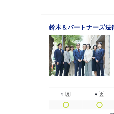
鈴木＆パートナーズ法
3
月
4
火
※営