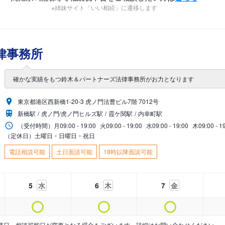
※姉妹サイト「いい相続」に遷移します
律事務所
確かな実績をもつ鈴木＆パートナーズ法律事務所がお力となります
東京都港区西新橋1-20-3 虎ノ門法曹ビル7階 7012号
新橋駅
虎ノ門/虎ノ門ヒルズ駅
霞ケ関駅
内幸町駅
（受付時間）
月
09:00 - 19:00
火
09:00 - 19:00
水
09:00 - 19:00
木
09:00 - 1
（定休日）土曜日・日曜日・祝日
電話相談可能
土日面談可能
18時以降面談可能
5
水
6
木
7
金
業日・相談可能日が変更となる場合もございます。詳細はお問い合わせください。