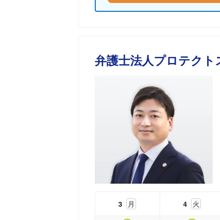
弁護士法人プロテクト
3
月
4
火