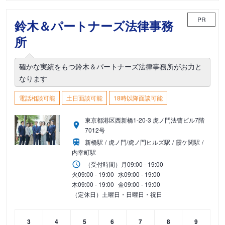
PR
鈴木＆パートナーズ法律事務
所
確かな実績をもつ鈴木＆パートナーズ法律事務所がお力と
なります
電話相談可能
土日面談可能
18時以降面談可能
東京都港区西新橋1-20-3 虎ノ門法曹ビル7階
7012号
新橋駅
虎ノ門/虎ノ門ヒルズ駅
霞ケ関駅
内幸町駅
（受付時間）
月
09:00 - 19:00
火
09:00 - 19:00
水
09:00 - 19:00
木
09:00 - 19:00
金
09:00 - 19:00
（定休日）土曜日・日曜日・祝日
3
4
5
6
7
8
9