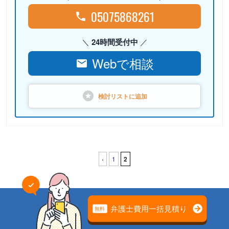
05075868261
24時間受付中
Webで相談
検討リストに
追加
‹
1
2
遺産相続弁護士ガイドトップ
地域から専門家を探す
高知県