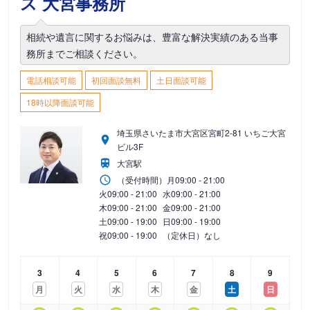
ス 大宮事務所
相続や遺言に関するお悩みは、豊富な解決実績のある当事
務所までご相談ください。
電話相談可能
初回面談無料
土日面談可能
18時以降面談可能
埼玉県さいたま市大宮区宮町2-81 いちご大宮
ビル3F
大宮駅
（受付時間）
月
09:00 - 21:00
火
09:00 - 21:00
水
09:00 - 21:00
木
09:00 - 21:00
金
09:00 - 21:00
土
09:00 - 19:00
日
09:00 - 19:00
祝
09:00 - 19:00
（定休日）なし
3
4
5
6
7
8
9
月
火
水
木
金
土
日