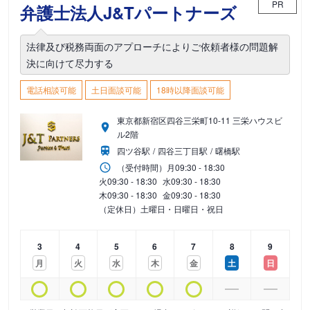
PR
弁護士法人J&Tパートナーズ
法律及び税務両面のアプローチによりご依頼者様の問題解
決に向けて尽力する
電話相談可能
土日面談可能
18時以降面談可能
東京都新宿区四谷三栄町10-11 三栄ハウスビ
ル2階
四ツ谷駅
四谷三丁目駅
曙橋駅
（受付時間）
月
09:30 - 18:30
火
09:30 - 18:30
水
09:30 - 18:30
木
09:30 - 18:30
金
09:30 - 18:30
（定休日）土曜日・日曜日・祝日
3
4
5
6
7
8
9
月
火
水
木
金
土
日