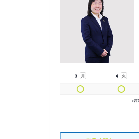
3
月
4
火
※営