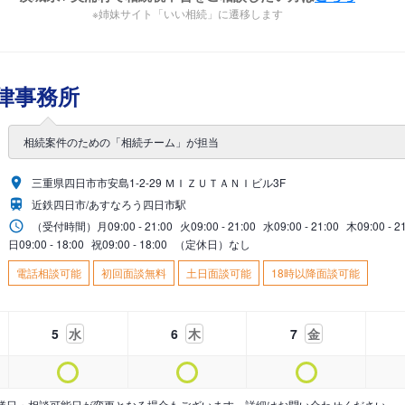
※姉妹サイト「いい相続」に遷移します
律事務所
相続案件のための「相続チーム」が担当
三重県四日市市安島1-2-29 ＭＩＺＵＴＡＮＩビル3F
近鉄四日市/あすなろう四日市駅
（受付時間）
月
09:00 - 21:00
火
09:00 - 21:00
水
09:00 - 21:00
木
09:00 - 2
日
09:00 - 18:00
祝
09:00 - 18:00
（定休日）なし
電話相談可能
初回面談無料
土日面談可能
18時以降面談可能
5
水
6
木
7
金
業日・相談可能日が変更となる場合もございます。詳細はお問い合わせください。