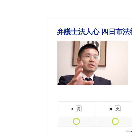
弁護士法人心 四日市法
3
月
4
火
※営