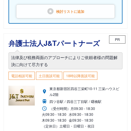
検討リストに
追加
PR
弁護士法人J&Tパートナーズ
法律及び税務両面のアプローチによりご依頼者様の問題解
決に向けて尽力する
電話相談可能
土日面談可能
18時以降面談可能
東京都新宿区四谷三栄町10-11 三栄ハウスビ
ル2階
四ツ谷駅
四谷三丁目駅
曙橋駅
（受付時間）
月
09:30 - 18:30
火
09:30 - 18:30
水
09:30 - 18:30
木
09:30 - 18:30
金
09:30 - 18:30
（定休日）土曜日・日曜日・祝日