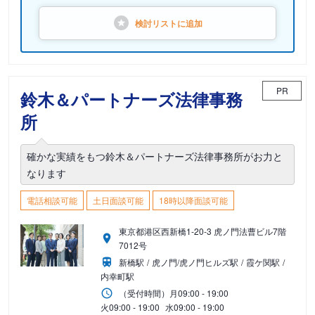
検討リストに
追加
PR
鈴木＆パートナーズ法律事務
所
確かな実績をもつ鈴木＆パートナーズ法律事務所がお力と
なります
電話相談可能
土日面談可能
18時以降面談可能
東京都港区西新橋1-20-3 虎ノ門法曹ビル7階
7012号
新橋駅
虎ノ門/虎ノ門ヒルズ駅
霞ケ関駅
内幸町駅
（受付時間）
月
09:00 - 19:00
火
09:00 - 19:00
水
09:00 - 19:00