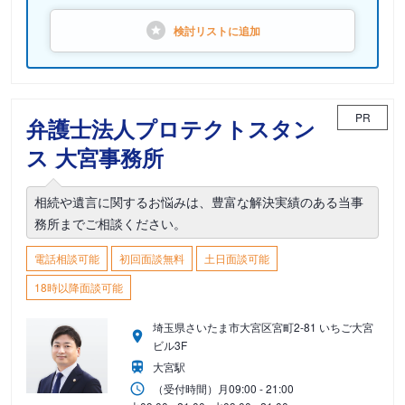
検討リストに
追加
PR
弁護士法人プロテクトスタン
ス 大宮事務所
相続や遺言に関するお悩みは、豊富な解決実績のある当事
務所までご相談ください。
電話相談可能
初回面談無料
土日面談可能
18時以降面談可能
埼玉県さいたま市大宮区宮町2-81 いちご大宮
ビル3F
大宮駅
（受付時間）
月
09:00 - 21:00