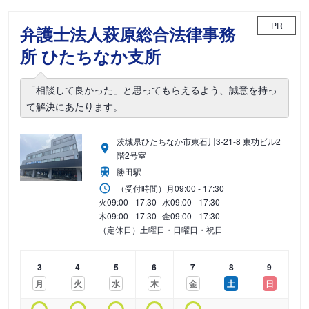
PR
弁護士法人萩原総合法律事務
所 ひたちなか支所
「相談して良かった」と思ってもらえるよう、誠意を持っ
て解決にあたります。
茨城県ひたちなか市東石川3-21-8 東功ビル2
階2号室
勝田駅
（受付時間）
月
09:00 - 17:30
火
09:00 - 17:30
水
09:00 - 17:30
木
09:00 - 17:30
金
09:00 - 17:30
（定休日）土曜日・日曜日・祝日
3
4
5
6
7
8
9
月
火
水
木
金
土
日