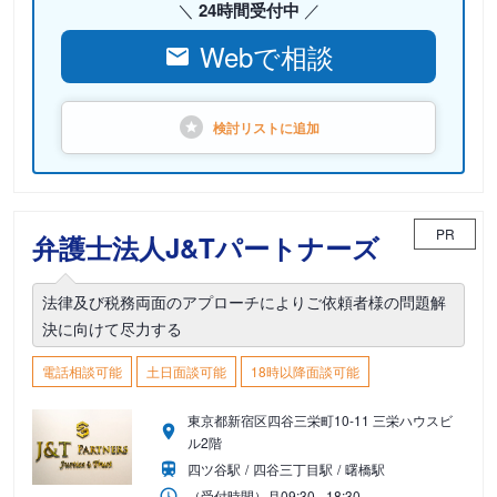
24時間受付中
Webで相談
検討リストに
追加
PR
弁護士法人J&Tパートナーズ
法律及び税務両面のアプローチによりご依頼者様の問題解
決に向けて尽力する
電話相談可能
土日面談可能
18時以降面談可能
東京都新宿区四谷三栄町10-11 三栄ハウスビ
ル2階
四ツ谷駅
四谷三丁目駅
曙橋駅
（受付時間）
月
09:30 - 18:30