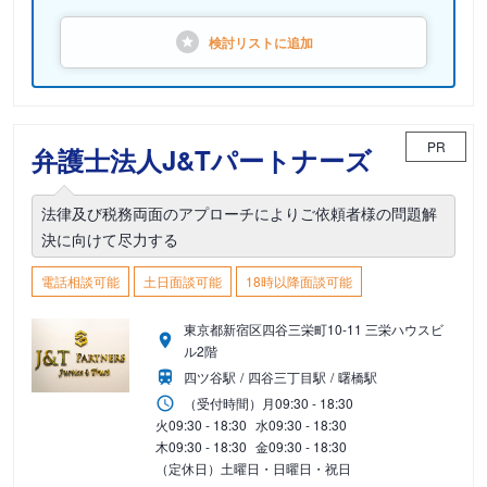
検討リストに
追加
PR
弁護士法人J&Tパートナーズ
法律及び税務両面のアプローチによりご依頼者様の問題解
決に向けて尽力する
電話相談可能
土日面談可能
18時以降面談可能
東京都新宿区四谷三栄町10-11 三栄ハウスビ
ル2階
四ツ谷駅
四谷三丁目駅
曙橋駅
（受付時間）
月
09:30 - 18:30
火
09:30 - 18:30
水
09:30 - 18:30
木
09:30 - 18:30
金
09:30 - 18:30
（定休日）土曜日・日曜日・祝日