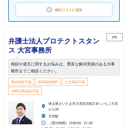
検討リストに
追加
PR
弁護士法人プロテクトスタン
ス 大宮事務所
相続や遺言に関するお悩みは、豊富な解決実績のある当事
務所までご相談ください。
電話相談可能
初回面談無料
土日面談可能
18時以降面談可能
埼玉県さいたま市大宮区宮町2-81 いちご大宮
ビル3F
大宮駅
（受付時間）
月
09:00 - 21:00