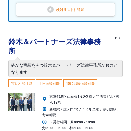
検討リストに
追加
PR
鈴木＆パートナーズ法律事務
所
確かな実績をもつ鈴木＆パートナーズ法律事務所がお力と
なります
電話相談可能
土日面談可能
18時以降面談可能
東京都港区西新橋1-20-3 虎ノ門法曹ビル7階
7012号
新橋駅
虎ノ門/虎ノ門ヒルズ駅
霞ケ関駅
内幸町駅
（受付時間）
月
09:00 - 19:00
火
09:00 - 19:00
水
09:00 - 19:00