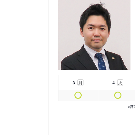
3
月
4
火
※営