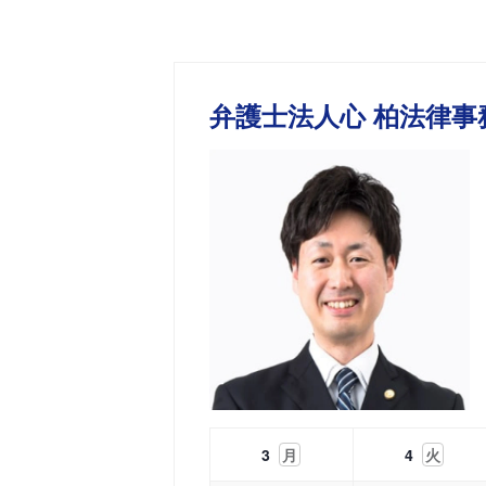
弁護士法人心 柏法律事
3
月
4
火