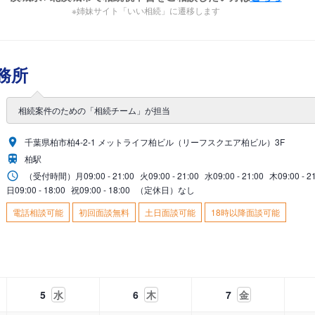
※姉妹サイト「いい相続」に遷移します
務所
相続案件のための「相続チーム」が担当
千葉県柏市柏4-2-1 メットライフ柏ビル（リーフスクエア柏ビル）3F
柏駅
（受付時間）
月
09:00 - 21:00
火
09:00 - 21:00
水
09:00 - 21:00
木
09:00 - 2
日
09:00 - 18:00
祝
09:00 - 18:00
（定休日）なし
電話相談可能
初回面談無料
土日面談可能
18時以降面談可能
5
水
6
木
7
金