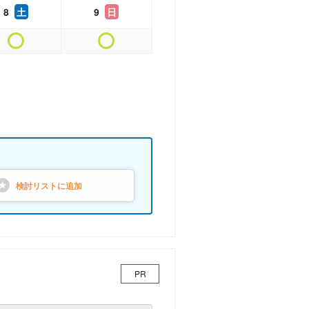
8
土
9
日
検討リストに
追加
PR