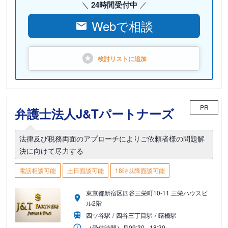
24時間受付中
Webで相談
検討リストに
追加
PR
弁護士法人J&Tパートナーズ
法律及び税務両面のアプローチによりご依頼者様の問題解
決に向けて尽力する
電話相談可能
土日面談可能
18時以降面談可能
東京都新宿区四谷三栄町10-11 三栄ハウスビ
ル2階
四ツ谷駅
四谷三丁目駅
曙橋駅
（受付時間）
月
09:30 - 18:30