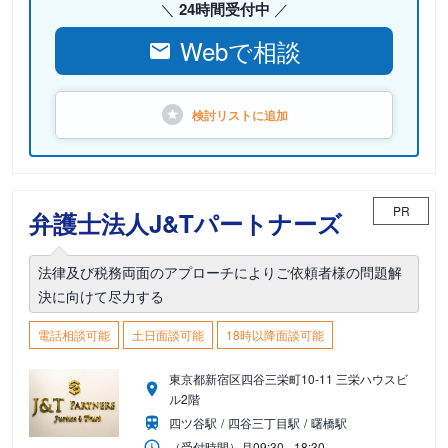
24時間受付中
Webで相談
検討リストに
追加
PR
弁護士法人J&Tパートナーズ
法律及び税務両面のアプローチによりご依頼者様の問題解
決に向けて尽力する
電話相談可能
土日面談可能
18時以降面談可能
東京都新宿区四谷三栄町10-11 三栄ハウスビ
ル2階
四ツ谷駅
四谷三丁目駅
曙橋駅
（受付時間）
月
09:30 - 18:30