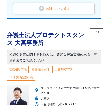
検討リストに
追加
PR
弁護士法人プロテクトスタン
ス 大宮事務所
相続や遺言に関するお悩みは、豊富な解決実績のある当事
務所までご相談ください。
電話相談可能
初回面談無料
土日面談可能
18時以降面談可能
埼玉県さいたま市大宮区宮町2-81 いちご大宮
ビル3F
大宮駅
（受付時間）
月
09:00 - 21:00