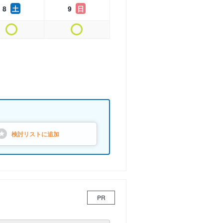
8
土
9
日
検討リストに
追加
PR