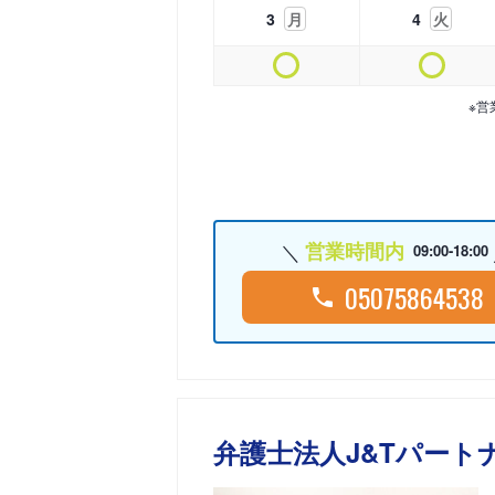
3
月
4
火
※営
営業時間内
09:00-18:00
05075864538
弁護士法人J&Tパート