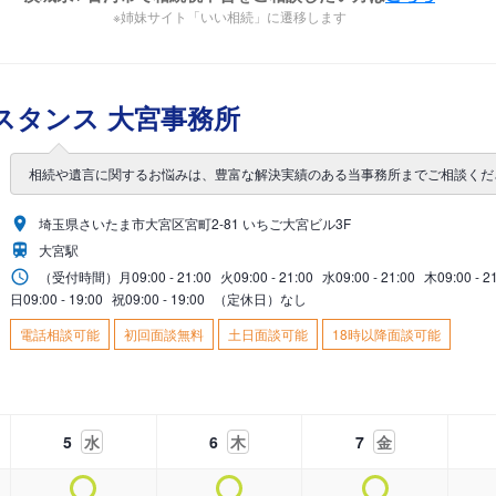
※姉妹サイト「いい相続」に遷移します
スタンス 大宮事務所
相続や遺言に関するお悩みは、豊富な解決実績のある当事務所までご相談くだ
埼玉県さいたま市大宮区宮町2-81 いちご大宮ビル3F
大宮駅
（受付時間）
月
09:00 - 21:00
火
09:00 - 21:00
水
09:00 - 21:00
木
09:00 - 2
日
09:00 - 19:00
祝
09:00 - 19:00
（定休日）なし
電話相談可能
初回面談無料
土日面談可能
18時以降面談可能
5
水
6
木
7
金