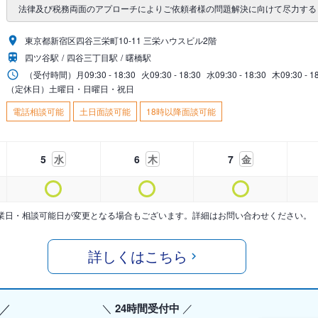
法律及び税務両面のアプローチによりご依頼者様の問題解決に向けて尽力する
東京都新宿区四谷三栄町10-11 三栄ハウスビル2階
四ツ谷駅
四谷三丁目駅
曙橋駅
（受付時間）
月
09:30 - 18:30
火
09:30 - 18:30
水
09:30 - 18:30
木
09:30 - 1
（定休日）土曜日・日曜日・祝日
電話相談可能
土日面談可能
18時以降面談可能
5
水
6
木
7
金
業日・相談可能日が変更となる場合もございます。詳細はお問い合わせください。
詳しくはこちら
24時間受付中