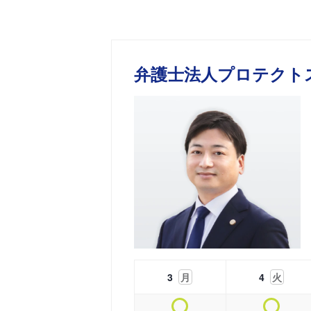
弁護士法人プロテクト
3
月
4
火