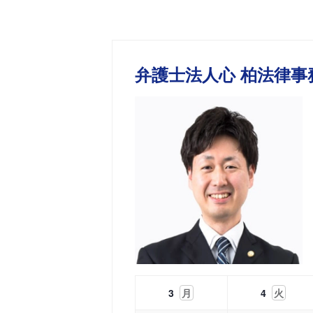
弁護士法人心 柏法律事
3
月
4
火