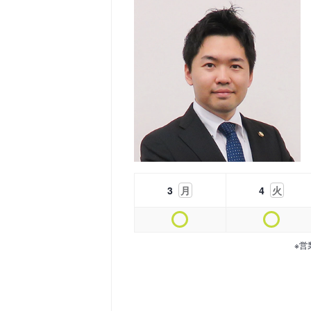
3
月
4
火
※営