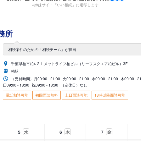
※姉妹サイト「いい相続」に遷移します
務所
相続案件のための「相続チーム」が担当
千葉県柏市柏4-2-1 メットライフ柏ビル（リーフスクエア柏ビル）3F
柏駅
（受付時間）
月
09:00 - 21:00
火
09:00 - 21:00
水
09:00 - 21:00
木
09:00 - 2
日
09:00 - 18:00
祝
09:00 - 18:00
（定休日）なし
電話相談可能
初回面談無料
土日面談可能
18時以降面談可能
5
水
6
木
7
金