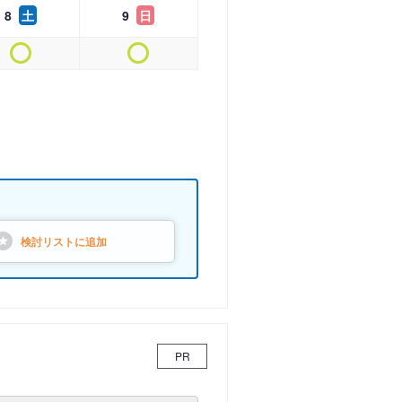
8
土
9
日
検討リストに
追加
PR