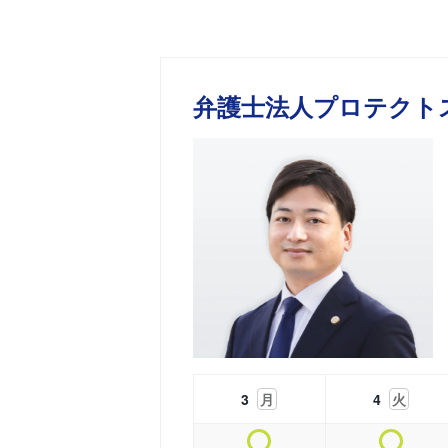
弁護士法人プロテクト
3
月
4
火