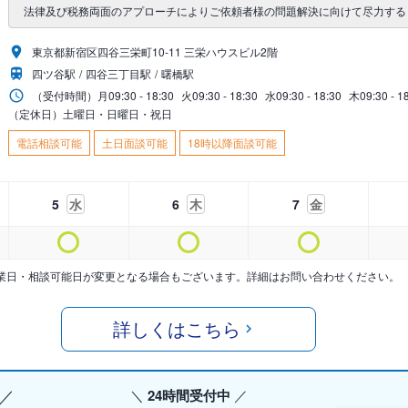
法律及び税務両面のアプローチによりご依頼者様の問題解決に向けて尽力する
東京都新宿区四谷三栄町10-11 三栄ハウスビル2階
四ツ谷駅
四谷三丁目駅
曙橋駅
（受付時間）
月
09:30 - 18:30
火
09:30 - 18:30
水
09:30 - 18:30
木
09:30 - 1
（定休日）土曜日・日曜日・祝日
電話相談可能
土日面談可能
18時以降面談可能
5
水
6
木
7
金
業日・相談可能日が変更となる場合もございます。詳細はお問い合わせください。
詳しくはこちら
24時間受付中