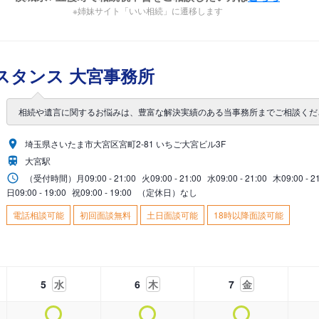
※姉妹サイト「いい相続」に遷移します
スタンス 大宮事務所
相続や遺言に関するお悩みは、豊富な解決実績のある当事務所までご相談くだ
埼玉県さいたま市大宮区宮町2-81 いちご大宮ビル3F
大宮駅
（受付時間）
月
09:00 - 21:00
火
09:00 - 21:00
水
09:00 - 21:00
木
09:00 - 2
日
09:00 - 19:00
祝
09:00 - 19:00
（定休日）なし
電話相談可能
初回面談無料
土日面談可能
18時以降面談可能
5
水
6
木
7
金