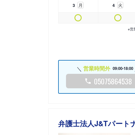
3
月
4
火
※営
営業時間外
09:00-18:00
05075864538
弁護士法人J&Tパート