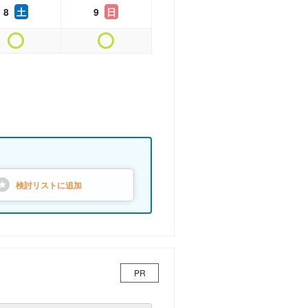
8
土
9
日
検討リストに
追加
PR