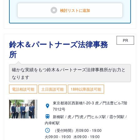
検討リストに
追加
PR
鈴木＆パートナーズ法律事務
所
確かな実績をもつ鈴木＆パートナーズ法律事務所がお力と
なります
電話相談可能
土日面談可能
18時以降面談可能
東京都港区西新橋1-20-3 虎ノ門法曹ビル7階
7012号
新橋駅
虎ノ門/虎ノ門ヒルズ駅
霞ケ関駅
内幸町駅
（受付時間）
月
09:00 - 19:00
火
09:00 - 19:00
水
09:00 - 19:00