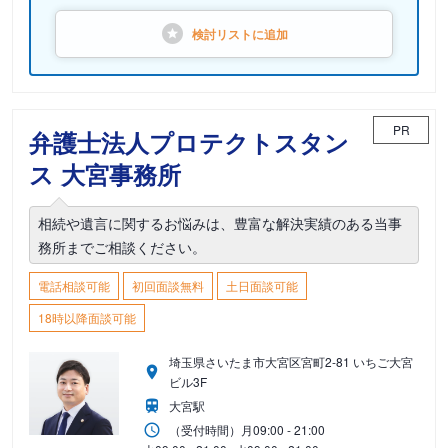
検討リストに
追加
PR
弁護士法人プロテクトスタン
ス 大宮事務所
相続や遺言に関するお悩みは、豊富な解決実績のある当事
務所までご相談ください。
電話相談可能
初回面談無料
土日面談可能
18時以降面談可能
埼玉県さいたま市大宮区宮町2-81 いちご大宮
ビル3F
大宮駅
（受付時間）
月
09:00 - 21:00