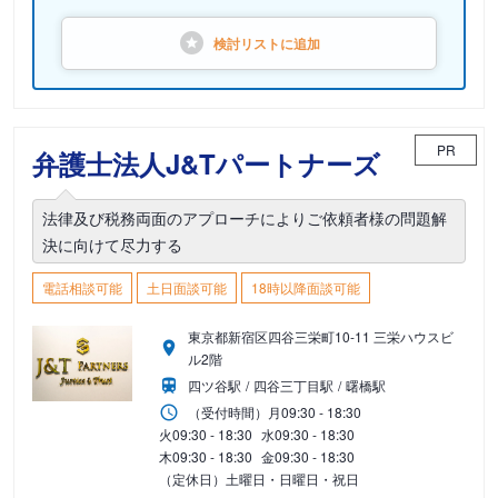
検討リストに
追加
PR
弁護士法人J&Tパートナーズ
法律及び税務両面のアプローチによりご依頼者様の問題解
決に向けて尽力する
電話相談可能
土日面談可能
18時以降面談可能
東京都新宿区四谷三栄町10-11 三栄ハウスビ
ル2階
四ツ谷駅
四谷三丁目駅
曙橋駅
（受付時間）
月
09:30 - 18:30
火
09:30 - 18:30
水
09:30 - 18:30
木
09:30 - 18:30
金
09:30 - 18:30
（定休日）土曜日・日曜日・祝日