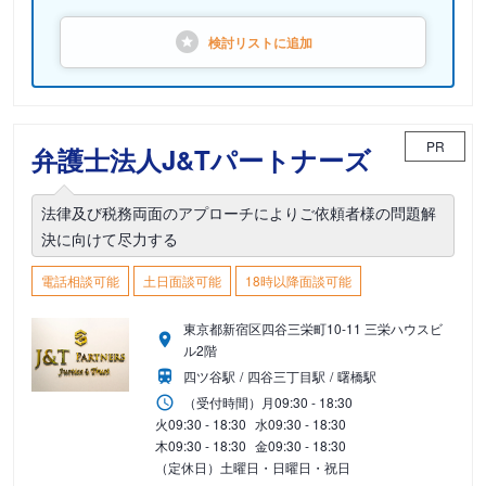
検討リストに
追加
PR
弁護士法人J&Tパートナーズ
法律及び税務両面のアプローチによりご依頼者様の問題解
決に向けて尽力する
電話相談可能
土日面談可能
18時以降面談可能
東京都新宿区四谷三栄町10-11 三栄ハウスビ
ル2階
四ツ谷駅
四谷三丁目駅
曙橋駅
（受付時間）
月
09:30 - 18:30
火
09:30 - 18:30
水
09:30 - 18:30
木
09:30 - 18:30
金
09:30 - 18:30
（定休日）土曜日・日曜日・祝日