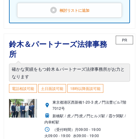
検討リストに
追加
PR
鈴木＆パートナーズ法律事務
所
確かな実績をもつ鈴木＆パートナーズ法律事務所がお力と
なります
電話相談可能
土日面談可能
18時以降面談可能
東京都港区西新橋1-20-3 虎ノ門法曹ビル7階
7012号
新橋駅
虎ノ門/虎ノ門ヒルズ駅
霞ケ関駅
内幸町駅
（受付時間）
月
09:00 - 19:00
火
09:00 - 19:00
水
09:00 - 19:00