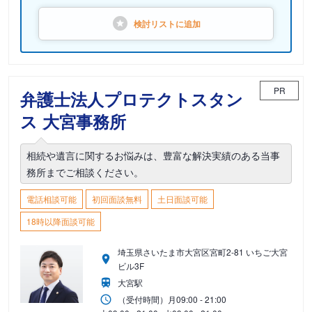
検討リストに
追加
PR
弁護士法人プロテクトスタン
ス 大宮事務所
相続や遺言に関するお悩みは、豊富な解決実績のある当事
務所までご相談ください。
電話相談可能
初回面談無料
土日面談可能
18時以降面談可能
埼玉県さいたま市大宮区宮町2-81 いちご大宮
ビル3F
大宮駅
（受付時間）
月
09:00 - 21:00