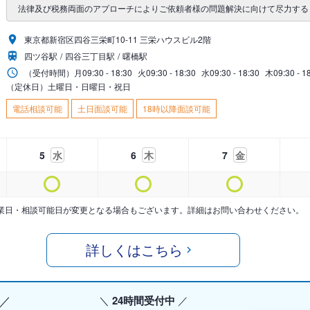
法律及び税務両面のアプローチによりご依頼者様の問題解決に向けて尽力する
東京都新宿区四谷三栄町10-11 三栄ハウスビル2階
四ツ谷駅
四谷三丁目駅
曙橋駅
（受付時間）
月
09:30 - 18:30
火
09:30 - 18:30
水
09:30 - 18:30
木
09:30 - 1
（定休日）土曜日・日曜日・祝日
電話相談可能
土日面談可能
18時以降面談可能
5
水
6
木
7
金
業日・相談可能日が変更となる場合もございます。詳細はお問い合わせください。
詳しくはこちら
24時間受付中