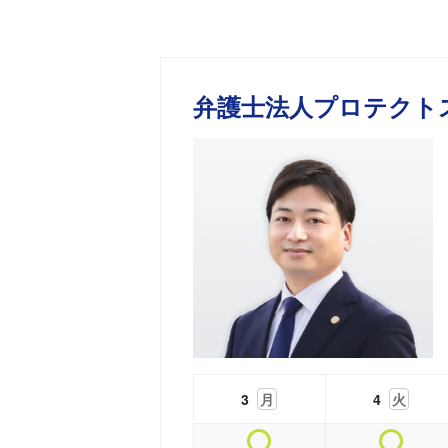
弁護士法人プロテクト
3
月
4
火