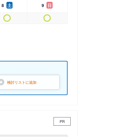
8
土
9
日
検討リストに
追加
PR