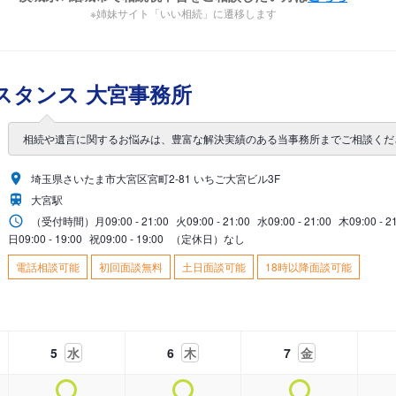
※姉妹サイト「いい相続」に遷移します
スタンス 大宮事務所
相続や遺言に関するお悩みは、豊富な解決実績のある当事務所までご相談くだ
埼玉県さいたま市大宮区宮町2-81 いちご大宮ビル3F
大宮駅
（受付時間）
月
09:00 - 21:00
火
09:00 - 21:00
水
09:00 - 21:00
木
09:00 - 2
日
09:00 - 19:00
祝
09:00 - 19:00
（定休日）なし
電話相談可能
初回面談無料
土日面談可能
18時以降面談可能
5
水
6
木
7
金