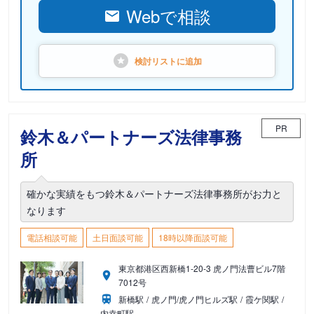
Webで相談
検討リストに
追加
PR
鈴木＆パートナーズ法律事務
所
確かな実績をもつ鈴木＆パートナーズ法律事務所がお力と
なります
電話相談可能
土日面談可能
18時以降面談可能
東京都港区西新橋1-20-3 虎ノ門法曹ビル7階
7012号
新橋駅
虎ノ門/虎ノ門ヒルズ駅
霞ケ関駅
内幸町駅