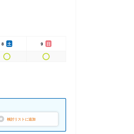
8
土
9
日
検討リストに
追加