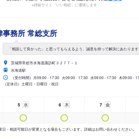
※姉妹サイト「いい相続」に遷移します
事務所 常総支所
「相談して良かった」と思ってもらえるよう、誠意を持って解決にあたります
茨城県常総市水海道諏訪町３２７７－１
水海道駅
（受付時間）
月
09:00 - 17:30
火
09:00 - 17:30
水
09:00 - 17:30
木
09:00 - 1
（定休日）土曜日・日曜日・祝日
5
水
6
木
7
金
業日・相談可能日が変更となる場合もございます。詳細はお問い合わせください。