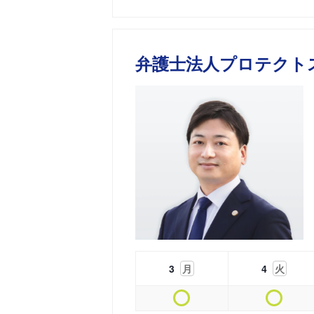
弁護士法人プロテクト
3
月
4
火