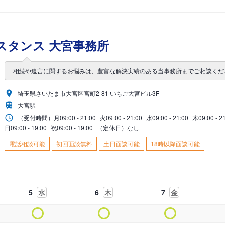
スタンス 大宮事務所
相続や遺言に関するお悩みは、豊富な解決実績のある当事務所までご相談くだ
埼玉県さいたま市大宮区宮町2-81 いちご大宮ビル3F
大宮駅
（受付時間）
月
09:00 - 21:00
火
09:00 - 21:00
水
09:00 - 21:00
木
09:00 - 2
日
09:00 - 19:00
祝
09:00 - 19:00
（定休日）なし
電話相談可能
初回面談無料
土日面談可能
18時以降面談可能
5
水
6
木
7
金