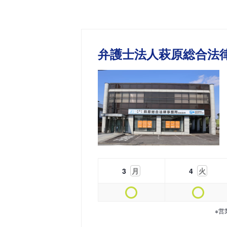
弁護士法人萩原総合法律
3
月
4
火
※営