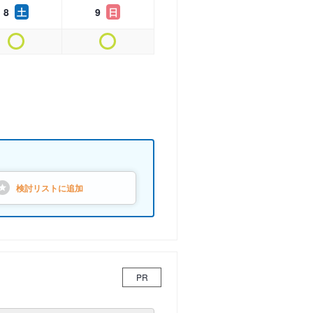
8
土
9
日
検討リストに
追加
PR