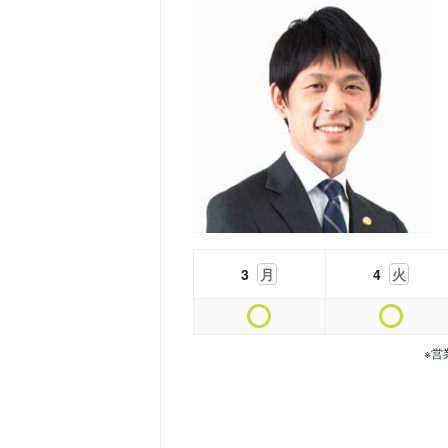
3
月
4
火
※営