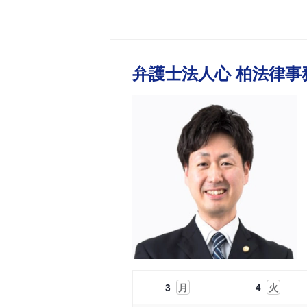
弁護士法人心 柏法律事
3
月
4
火