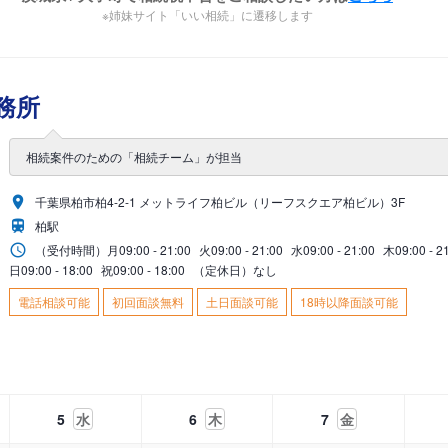
※姉妹サイト「いい相続」に遷移します
務所
相続案件のための「相続チーム」が担当
千葉県柏市柏4-2-1 メットライフ柏ビル（リーフスクエア柏ビル）3F
柏駅
（受付時間）
月
09:00 - 21:00
火
09:00 - 21:00
水
09:00 - 21:00
木
09:00 - 2
日
09:00 - 18:00
祝
09:00 - 18:00
（定休日）なし
電話相談可能
初回面談無料
土日面談可能
18時以降面談可能
5
水
6
木
7
金