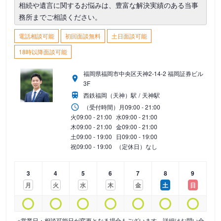
相続や遺言に関するお悩みは、豊富な解決実績のある当事
務所までご相談ください。
電話相談可能
初回面談無料
土日面談可能
18時以降面談可能
福岡県福岡市中央区天神2-14-2 福岡証券ビル
3F
西鉄福岡（天神）駅
天神駅
（受付時間）
月
09:00 - 21:00
火
09:00 - 21:00
水
09:00 - 21:00
木
09:00 - 21:00
金
09:00 - 21:00
土
09:00 - 19:00
日
09:00 - 19:00
祝
09:00 - 19:00
（定休日）なし
3
4
5
6
7
8
9
月
火
水
木
金
土
日
※営業日・相談可能日が変更となる場合もございます。詳細はお問い合