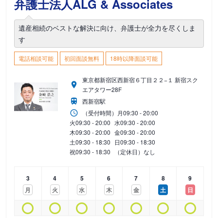
弁護士法人ALG & Associates
遺産相続のベストな解決に向け、弁護士が全力を尽くしま
す
電話相談可能
初回面談無料
18時以降面談可能
東京都新宿区西新宿６丁目２２−１ 新宿スク
エアタワー28F
西新宿駅
（受付時間）
月
09:30 - 20:00
火
09:30 - 20:00
水
09:30 - 20:00
木
09:30 - 20:00
金
09:30 - 20:00
土
09:30 - 18:30
日
09:30 - 18:30
祝
09:30 - 18:30
（定休日）なし
3
4
5
6
7
8
9
月
火
水
木
金
土
日