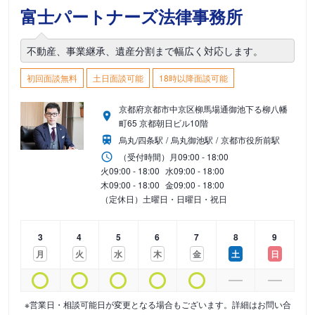
富士パートナーズ法律事務所
不動産、事業継承、遺産分割まで幅広く対応します。
初回面談無料
土日面談可能
18時以降面談可能
京都府京都市中京区柳馬場通御池下る柳八幡
町65 京都朝日ビル10階
烏丸/四条駅
烏丸御池駅
京都市役所前駅
（受付時間）
月
09:00 - 18:00
火
09:00 - 18:00
水
09:00 - 18:00
木
09:00 - 18:00
金
09:00 - 18:00
（定休日）土曜日・日曜日・祝日
3
4
5
6
7
8
9
月
火
水
木
金
土
日
※営業日・相談可能日が変更となる場合もございます。詳細はお問い合