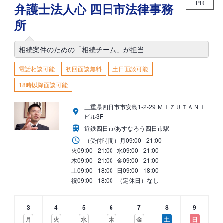
PR
弁護士法人心 四日市法律事務
所
相続案件のための「相続チーム」が担当
電話相談可能
初回面談無料
土日面談可能
18時以降面談可能
三重県四日市市安島1-2-29 ＭＩＺＵＴＡＮＩ
ビル3F
近鉄四日市/あすなろう四日市駅
（受付時間）
月
09:00 - 21:00
火
09:00 - 21:00
水
09:00 - 21:00
木
09:00 - 21:00
金
09:00 - 21:00
土
09:00 - 18:00
日
09:00 - 18:00
祝
09:00 - 18:00
（定休日）なし
3
4
5
6
7
8
9
月
火
水
木
金
土
日