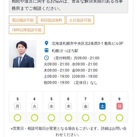
相続や遺言に関するお悩みは、豊富な解決実績のある当事
務所までご相談ください。
電話相談可能
初回面談無料
土日面談可能
18時以降面談可能
北海道札幌市中央区北2条西3-1 敷島ビル3F
札幌/さっぽろ駅
（受付時間）
月
09:00 - 21:00
火
09:00 - 21:00
水
09:00 - 21:00
木
09:00 - 21:00
金
09:00 - 21:00
土
09:00 - 19:00
日
09:00 - 19:00
祝
09:00 - 19:00
（定休日）なし
3
4
5
6
7
8
9
月
火
水
木
金
土
日
※営業日・相談可能日が変更となる場合もございます。詳細はお問い合
わせください。