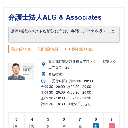
弁護士法人ALG & Associates
遺産相続のベストな解決に向け、弁護士が全力を尽くしま
す
電話相談可能
初回面談無料
18時以降面談可能
東京都新宿区西新宿６丁目２２−１ 新宿スク
エアタワー28F
西新宿駅
（受付時間）
月
09:30 - 20:00
火
09:30 - 20:00
水
09:30 - 20:00
木
09:30 - 20:00
金
09:30 - 20:00
土
09:30 - 18:30
日
09:30 - 18:30
祝
09:30 - 18:30
（定休日）なし
3
4
5
6
7
8
9
月
火
水
木
金
土
日