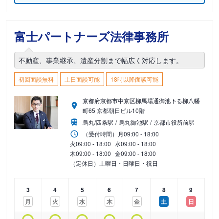
富士パートナーズ法律事務所
不動産、事業継承、遺産分割まで幅広く対応します。
初回面談無料
土日面談可能
18時以降面談可能
京都府京都市中京区柳馬場通御池下る柳八幡
町65 京都朝日ビル10階
烏丸/四条駅
烏丸御池駅
京都市役所前駅
（受付時間）
月
09:00 - 18:00
火
09:00 - 18:00
水
09:00 - 18:00
木
09:00 - 18:00
金
09:00 - 18:00
（定休日）土曜日・日曜日・祝日
3
4
5
6
7
8
9
月
火
水
木
金
土
日