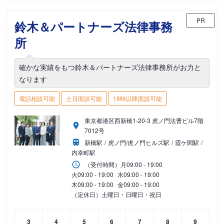
PR
鈴木＆パートナーズ法律事務
所
確かな実績をもつ鈴木＆パートナーズ法律事務所がお力と
なります
電話相談可能
土日面談可能
18時以降面談可能
東京都港区西新橋1-20-3 虎ノ門法曹ビル7階
7012号
新橋駅
虎ノ門/虎ノ門ヒルズ駅
霞ケ関駅
内幸町駅
（受付時間）
月
09:00 - 19:00
火
09:00 - 19:00
水
09:00 - 19:00
木
09:00 - 19:00
金
09:00 - 19:00
（定休日）土曜日・日曜日・祝日
3
4
5
6
7
8
9