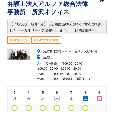
PR
弁護士法人アルファ総合法律
事務所 所沢オフィス
【「所沢駅」徒歩1分】《初回面談60分無料》地域に根ざ
したリーガルサービスを提供します。（土曜日相談可）
初回面談無料
18時以降面談可能
所沢市日吉町14-3 朝日生命所沢ビル3階
所沢駅
（受付時間）
月
09:00 - 20:00
火
09:00 - 20:00
水
09:00 - 20:00
木
09:00 - 20:00
金
09:00 - 20:00
土
09:00 - 17:00
（定休日）日曜日・祝日
3
4
5
6
7
8
9
月
火
水
木
金
土
日