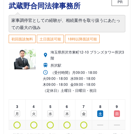
PR
武蔵野合同法律事務所
家事調停官としての経験が、相続案件を取り扱うにあたっ
ての最大の強み
初回面談無料
土日面談可能
18時以降面談可能
埼玉県所沢市東町12-10 ブランズタワー所沢3
階
所沢駅
（受付時間）
月
09:00 - 18:00
火
09:00 - 18:00
水
09:00 - 18:00
木
09:00 - 18:00
金
09:00 - 18:00
（定休日）土曜日・日曜日・祝日
3
4
5
6
7
8
9
月
火
水
木
金
土
日