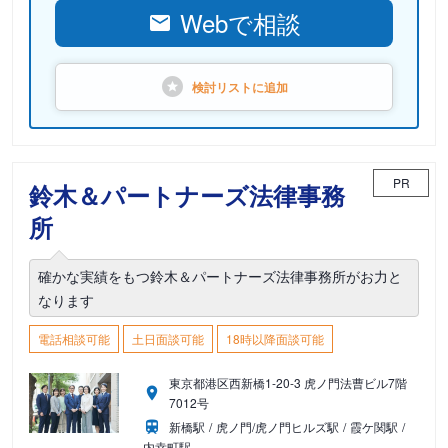
Webで相談
検討リストに
追加
PR
鈴木＆パートナーズ法律事務
所
確かな実績をもつ鈴木＆パートナーズ法律事務所がお力と
なります
電話相談可能
土日面談可能
18時以降面談可能
東京都港区西新橋1-20-3 虎ノ門法曹ビル7階
7012号
新橋駅
虎ノ門/虎ノ門ヒルズ駅
霞ケ関駅
内幸町駅