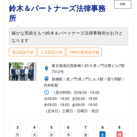
PR
鈴木＆パートナーズ法律事務
所
確かな実績をもつ鈴木＆パートナーズ法律事務所がお力と
なります
電話相談可能
土日面談可能
18時以降面談可能
東京都港区西新橋1-20-3 虎ノ門法曹ビル7階
7012号
新橋駅
虎ノ門/虎ノ門ヒルズ駅
霞ケ関駅
内幸町駅
（受付時間）
月
09:00 - 19:00
火
09:00 - 19:00
水
09:00 - 19:00
木
09:00 - 19:00
金
09:00 - 19:00
（定休日）土曜日・日曜日・祝日
3
4
5
6
7
8
9
月
火
水
木
金
土
日