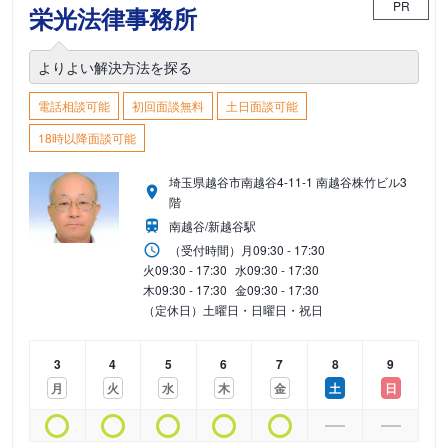
PR
栄光法律事務所
よりよい解決方法を探る
電話相談可能
初回面談無料
土日面談可能
18時以降面談可能
埼玉県越谷市南越谷4-11-1 南越谷株竹ビル3
階
南越谷/新越谷駅
（受付時間）
月
09:30 - 17:30
火
09:30 - 17:30
水
09:30 - 17:30
木
09:30 - 17:30
金
09:30 - 17:30
（定休日）土曜日・日曜日・祝日
3
4
5
6
7
8
9
月
火
水
木
金
土
日