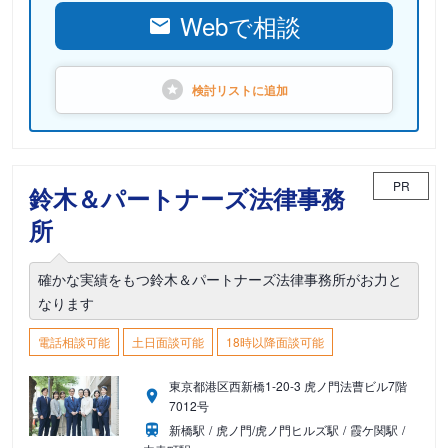
Webで相談
検討リストに
追加
PR
鈴木＆パートナーズ法律事務
所
確かな実績をもつ鈴木＆パートナーズ法律事務所がお力と
なります
電話相談可能
土日面談可能
18時以降面談可能
東京都港区西新橋1-20-3 虎ノ門法曹ビル7階
7012号
新橋駅
虎ノ門/虎ノ門ヒルズ駅
霞ケ関駅