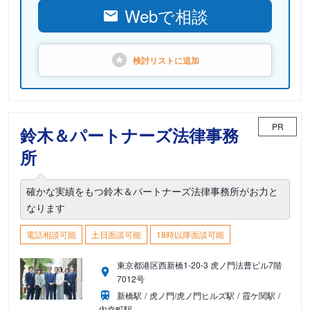
Webで相談
検討リストに
追加
PR
鈴木＆パートナーズ法律事務
所
確かな実績をもつ鈴木＆パートナーズ法律事務所がお力と
なります
電話相談可能
土日面談可能
18時以降面談可能
東京都港区西新橋1-20-3 虎ノ門法曹ビル7階
7012号
新橋駅
虎ノ門/虎ノ門ヒルズ駅
霞ケ関駅
内幸町駅