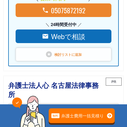
05075872192
24時間受付中
Webで相談
検討リストに
追加
PR
弁護士法人心 名古屋法律事務
所
相続案件のための「相続チーム」が担当
電話相談可能
初回面談無料
土日面談可能