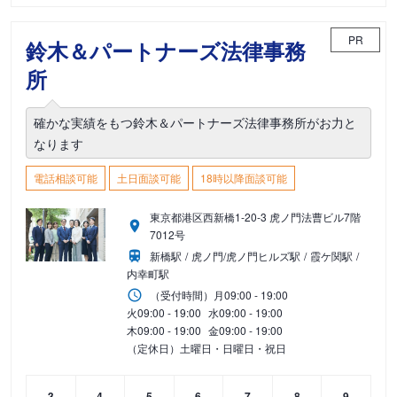
PR
鈴木＆パートナーズ法律事務
所
確かな実績をもつ鈴木＆パートナーズ法律事務所がお力と
なります
電話相談可能
土日面談可能
18時以降面談可能
東京都港区西新橋1-20-3 虎ノ門法曹ビル7階
7012号
新橋駅
虎ノ門/虎ノ門ヒルズ駅
霞ケ関駅
内幸町駅
（受付時間）
月
09:00 - 19:00
火
09:00 - 19:00
水
09:00 - 19:00
木
09:00 - 19:00
金
09:00 - 19:00
（定休日）土曜日・日曜日・祝日
3
4
5
6
7
8
9