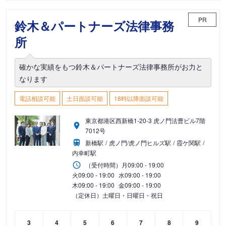
PR
鈴木＆パートナーズ法律事務
所
確かな実績をもつ鈴木＆パートナーズ法律事務所がお力と
なります
電話相談可能
土日面談可能
18時以降面談可能
東京都港区西新橋1-20-3 虎ノ門法曹ビル7階
7012号
新橋駅
虎ノ門/虎ノ門ヒルズ駅
霞ケ関駅
内幸町駅
（受付時間）
月
09:00 - 19:00
火
09:00 - 19:00
水
09:00 - 19:00
木
09:00 - 19:00
金
09:00 - 19:00
（定休日）土曜日・日曜日・祝日
3
4
5
6
7
8
9