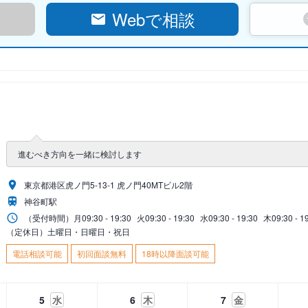
Webで相談
進むべき方向を一緒に検討します
東京都港区虎ノ門5-13-1 虎ノ門40MTビル2階
神谷町駅
（受付時間）
月
09:30 - 19:30
火
09:30 - 19:30
水
09:30 - 19:30
木
09:30 - 1
（定休日）土曜日・日曜日・祝日
電話相談可能
初回面談無料
18時以降面談可能
5
水
6
木
7
金