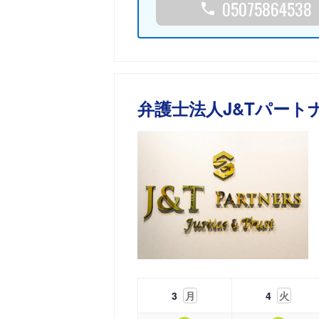
05075864538
弁護士法人J&Tパート
3
月
4
火