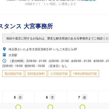
※姉妹サイト「いい相続」に遷移します
スタンス 大宮事務所
相続や遺言に関するお悩みは、豊富な解決実績のある当事務所までご相談くだ
埼玉県さいたま市大宮区宮町2-81 いちご大宮ビル3F
大宮駅
（受付時間）
月
09:00 - 21:00
火
09:00 - 21:00
水
09:00 - 21:00
木
09:00 - 2
日
09:00 - 19:00
祝
09:00 - 19:00
（定休日）なし
電話相談可能
初回面談無料
土日面談可能
18時以降面談可能
5
水
6
木
7
金