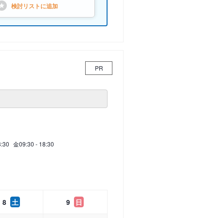
検討リストに
追加
PR
8:30
金
09:30 - 18:30
8
土
9
日