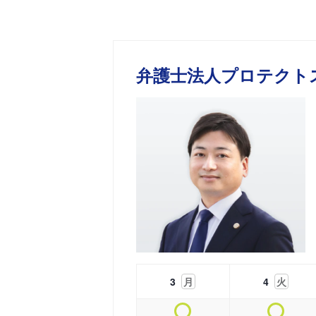
弁護士法人プロテクト
3
月
4
火