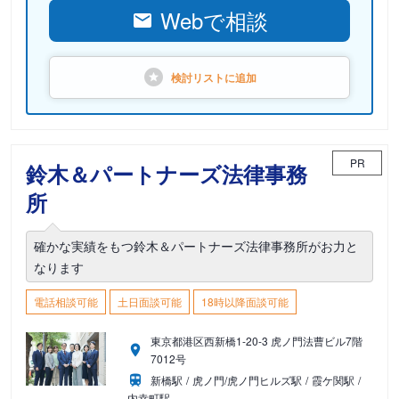
Webで相談
検討リストに
追加
PR
鈴木＆パートナーズ法律事務
所
確かな実績をもつ鈴木＆パートナーズ法律事務所がお力と
なります
電話相談可能
土日面談可能
18時以降面談可能
東京都港区西新橋1-20-3 虎ノ門法曹ビル7階
7012号
新橋駅
虎ノ門/虎ノ門ヒルズ駅
霞ケ関駅
内幸町駅