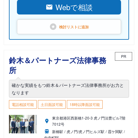
Webで相談
検討リストに
追加
PR
鈴木＆パートナーズ法律事務
所
確かな実績をもつ鈴木＆パートナーズ法律事務所がお力と
なります
電話相談可能
土日面談可能
18時以降面談可能
東京都港区西新橋1-20-3 虎ノ門法曹ビル7階
7012号
新橋駅
虎ノ門/虎ノ門ヒルズ駅
霞ケ関駅
内幸町駅