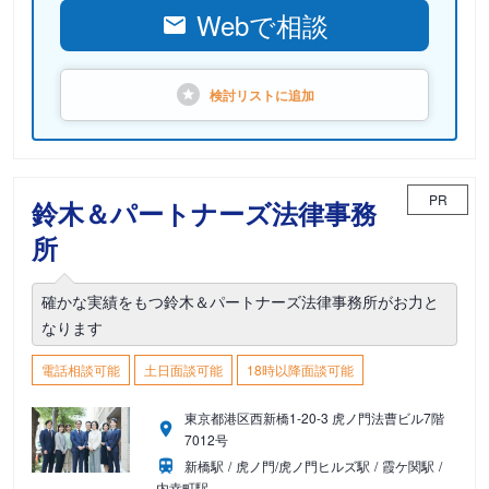
Webで相談
検討リストに
追加
PR
鈴木＆パートナーズ法律事務
所
確かな実績をもつ鈴木＆パートナーズ法律事務所がお力と
なります
電話相談可能
土日面談可能
18時以降面談可能
東京都港区西新橋1-20-3 虎ノ門法曹ビル7階
7012号
新橋駅
虎ノ門/虎ノ門ヒルズ駅
霞ケ関駅
内幸町駅