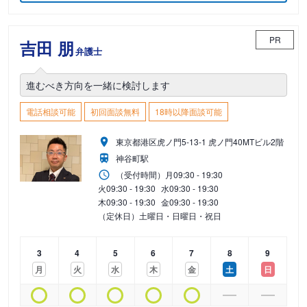
PR
吉田 朋
弁護士
進むべき方向を一緒に検討します
電話相談可能
初回面談無料
18時以降面談可能
東京都港区虎ノ門5-13-1 虎ノ門40MTビル2階
神谷町駅
（受付時間）
月
09:30 - 19:30
火
09:30 - 19:30
水
09:30 - 19:30
木
09:30 - 19:30
金
09:30 - 19:30
（定休日）土曜日・日曜日・祝日
3
4
5
6
7
8
9
月
火
水
木
金
土
日