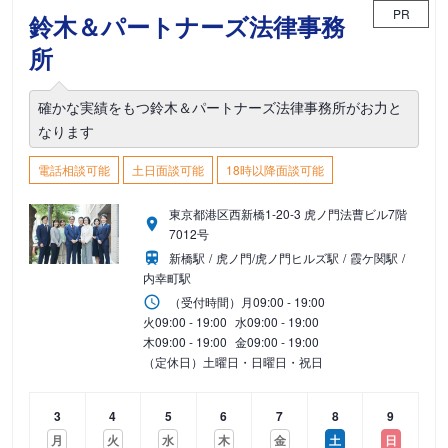
PR
鈴木＆パートナーズ法律事務
所
確かな実績をもつ鈴木＆パートナーズ法律事務所がお力と
なります
電話相談可能
土日面談可能
18時以降面談可能
東京都港区西新橋1-20-3 虎ノ門法曹ビル7階
7012号
新橋駅
虎ノ門/虎ノ門ヒルズ駅
霞ケ関駅
内幸町駅
（受付時間）
月
09:00 - 19:00
火
09:00 - 19:00
水
09:00 - 19:00
木
09:00 - 19:00
金
09:00 - 19:00
（定休日）土曜日・日曜日・祝日
3
4
5
6
7
8
9
月
火
水
木
金
土
日