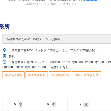
※姉妹サイト「いい相続」に遷移します
務所
相続案件のための「相続チーム」が担当
千葉県柏市柏4-2-1 メットライフ柏ビル（リーフスクエア柏ビル）3F
柏駅
（受付時間）
月
09:00 - 21:00
火
09:00 - 21:00
水
09:00 - 21:00
木
09:00 - 2
日
09:00 - 18:00
祝
09:00 - 18:00
（定休日）なし
電話相談可能
初回面談無料
土日面談可能
18時以降面談可能
5
水
6
木
7
金