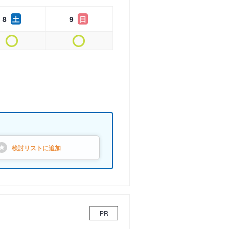
8
土
9
日
検討リストに
追加
PR