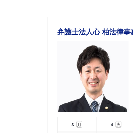
弁護士法人心 柏法律事
3
月
4
火