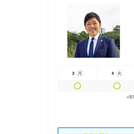
3
月
4
火
※営