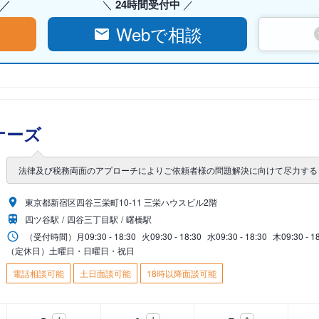
24時間受付中
Webで相談
ナーズ
法律及び税務両面のアプローチによりご依頼者様の問題解決に向けて尽力する
東京都新宿区四谷三栄町10-11 三栄ハウスビル2階
四ツ谷駅
四谷三丁目駅
曙橋駅
（受付時間）
月
09:30 - 18:30
火
09:30 - 18:30
水
09:30 - 18:30
木
09:30 - 1
（定休日）土曜日・日曜日・祝日
電話相談可能
土日面談可能
18時以降面談可能