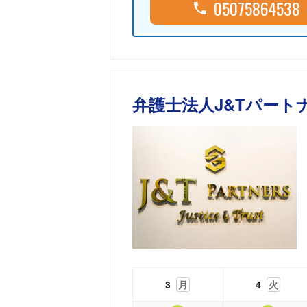
05075864538
弁護士法人J&Tパート
3
月
4
火