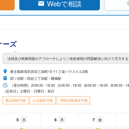
Webで相談
ナーズ
法律及び税務両面のアプローチによりご依頼者様の問題解決に向けて尽力する
東京都新宿区四谷三栄町10-11 三栄ハウスビル2階
四ツ谷駅
四谷三丁目駅
曙橋駅
（受付時間）
月
09:30 - 18:30
火
09:30 - 18:30
水
09:30 - 18:30
木
09:30 - 1
（定休日）土曜日・日曜日・祝日
電話相談可能
土日面談可能
18時以降面談可能
5
水
6
木
7
金