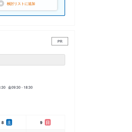
検討リストに
追加
PR
8:30
金
09:30 - 18:30
8
土
9
日