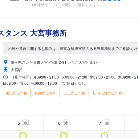
※姉妹サイト「いい相続」に遷移します
スタンス 大宮事務所
相続や遺言に関するお悩みは、豊富な解決実績のある当事務所までご相談くだ
埼玉県さいたま市大宮区宮町2-81 いちご大宮ビル3F
大宮駅
（受付時間）
月
09:00 - 21:00
火
09:00 - 21:00
水
09:00 - 21:00
木
09:00 - 2
日
09:00 - 19:00
祝
09:00 - 19:00
（定休日）なし
電話相談可能
初回面談無料
土日面談可能
18時以降面談可能
5
水
6
木
7
金