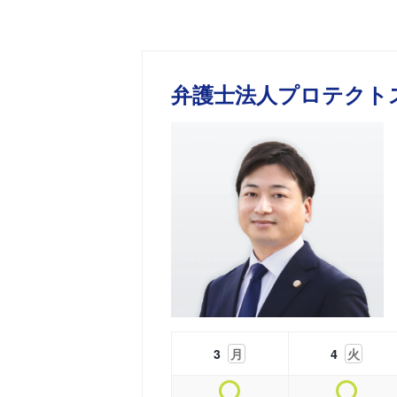
弁護士法人プロテクト
3
月
4
火