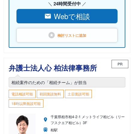
24時間受付中
Webで相談
検討リストに
追加
PR
弁護士法人心 柏法律事務所
相続案件のための「相続チーム」が担当
電話相談可能
初回面談無料
土日面談可能
18時以降面談可能
千葉県柏市柏4-2-1 メットライフ柏ビル（リー
フスクエア柏ビル）3F
柏駅