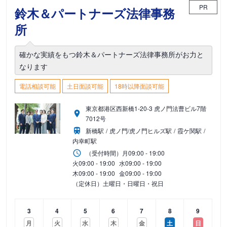
PR
鈴木＆パートナーズ法律事務
所
確かな実績をもつ鈴木＆パートナーズ法律事務所がお力と
なります
電話相談可能
土日面談可能
18時以降面談可能
東京都港区西新橋1-20-3 虎ノ門法曹ビル7階
7012号
新橋駅
虎ノ門/虎ノ門ヒルズ駅
霞ケ関駅
内幸町駅
（受付時間）
月
09:00 - 19:00
火
09:00 - 19:00
水
09:00 - 19:00
木
09:00 - 19:00
金
09:00 - 19:00
（定休日）土曜日・日曜日・祝日
3
4
5
6
7
8
9
月
火
水
木
金
土
日